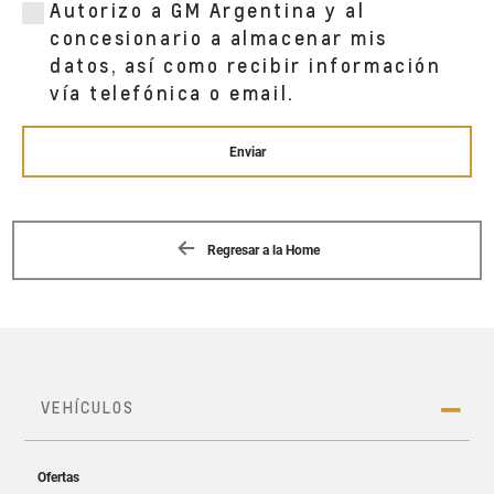
MITRE 1046
Autorizo a GM Argentina y al
PUNTA ALTA, 8000
concesionario a almacenar mis
datos, así como recibir información
vía telefónica o email.
LAGO S.A.
AV. 59 ENTRE 80 Y 82
NECOCHEA, BA
Enviar
LAGO S.A.
CASTELLI 831
Regresar a la Home
BAHÍA BLANCA, 8000
LAGO S.A.
25 DE MAYO 884
VIEDMA, 8500
LAGO S.A.
PUERTO RICO 460
VIEDMA, RN 8500