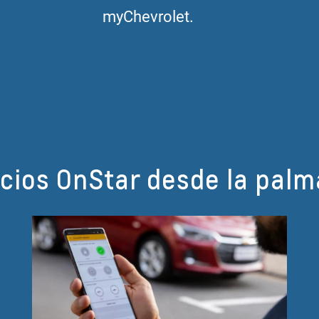
myChevrolet.
icios OnStar desde la pal