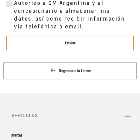
MITRE 1046
Autorizo a GM Argentina y al
PUNTA ALTA, 8000
concesionario a almacenar mis
datos, así como recibir información
vía telefónica o email.
LAGO S.A.
AV. 59 ENTRE 80 Y 82
NECOCHEA, BA
Enviar
LAGO S.A.
CASTELLI 831
Regresar a la Home
BAHÍA BLANCA, 8000
LAGO S.A.
25 DE MAYO 884
VIEDMA, 8500
LAGO S.A.
PUERTO RICO 460
VIEDMA, RN 8500